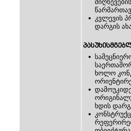
მიღწევები
წარმართავ
კვლევის პ
დარგის ახ
პასუხისმგებ
სამეცნიერ
საერთაშორ
ხოლო კონკ
ორიენტირე
დამოუკიდე
ორიგინალ
ხდის დარგ
კონსტრუქც
რეფერირებ
ობიექტურა